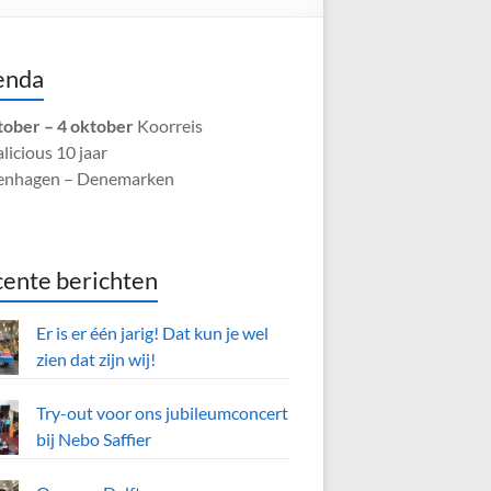
enda
tober – 4 oktober
Koorreis
licious 10 jaar
enhagen – Denemarken
ente berichten
Er is er één jarig! Dat kun je wel
zien dat zijn wij!
Try-out voor ons jubileumconcert
bij Nebo Saffier