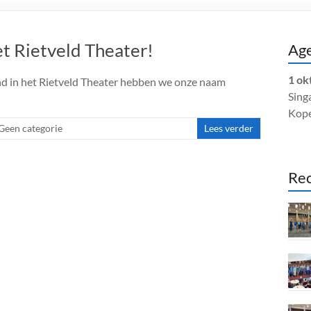
et Rietveld Theater!
Ag
1 ok
nd in het Rietveld Theater hebben we onze naam
Singa
Kop
Geen categorie
Lees verder
Rec