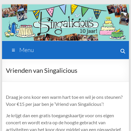
Ga
naar
de
inhoud
Singalicious
Menu
Vrouwen
koor
Vrienden van Singalicious
delft
Draag je ons koor een warm hart toe en wil je ons steunen?
Voor €15 per jaar ben je ‘Vriend van Singalicious’!
Je krijgt dan een gratis toegangskaartje voor ons eigen
concert en wordt extra op de hoogte gebracht van
activiteiten van het koor door middel van een nieuwsbrief.