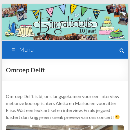
Ga
naar
de
inhoud
Singalicious
Menu
Vrouwen
koor
Omroep Delft
delft
Omroep Delft is bij ons langsgekomen voor een interview
met onze kooroprichters Aletta en Marlou en voorzitter
Elise. Wat een leuk artikel en interview. En als je goed
luistert dan krijg je een sneak preview van ons concert!