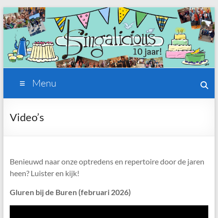
Ga
naar
de
inhoud
Singalicious
Menu
Vrouwen
koor
Video’s
delft
Benieuwd naar onze optredens en repertoire door de jaren
heen? Luister en kijk!
Gluren bij de Buren (februari 2026)