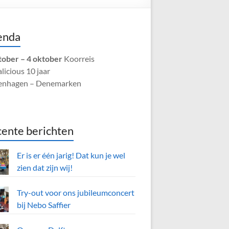
enda
tober – 4 oktober
Koorreis
licious 10 jaar
enhagen – Denemarken
ente berichten
Er is er één jarig! Dat kun je wel
zien dat zijn wij!
Try-out voor ons jubileumconcert
bij Nebo Saffier