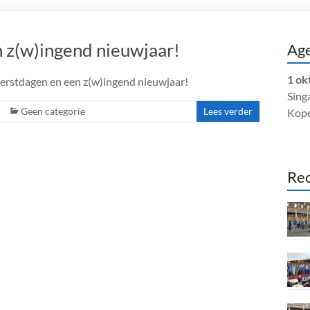
n z(w)ingend nieuwjaar!
Ag
1 ok
 kerstdagen en een z(w)ingend nieuwjaar!
Singa
Geen categorie
Lees verder
Kop
Rec