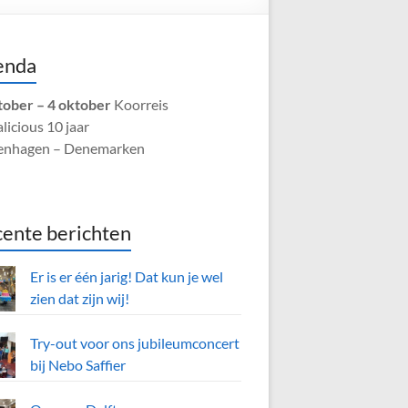
enda
tober – 4 oktober
Koorreis
licious 10 jaar
enhagen – Denemarken
ente berichten
Er is er één jarig! Dat kun je wel
zien dat zijn wij!
Try-out voor ons jubileumconcert
bij Nebo Saffier