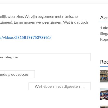
lijk weer zien. We zijn begonnen met ritmische
Ag
zingen). En nu mogen we weer zingen! Wat is dat toch
1 ok
Singa
ous/videos/2315819975393961/
Kop
n categorie
Rec
unds groot succes
We hebben niet stilgezeten
→