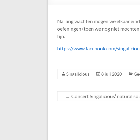
Na lang wachten mogen we elkaar einde
oefeningen (toen we nog niet mochten 
fijn.
https://www.facebook.com/singalici
Singalicious
8 juli 2020
Gee
←
Concert Singalicious’ natural so