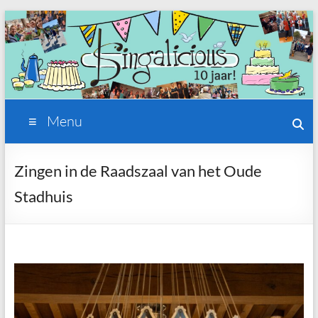
Ga
naar
de
inhoud
Singalicious
Menu
Vrouwen
koor
Zingen in de Raadszaal van het Oude
delft
Stadhuis