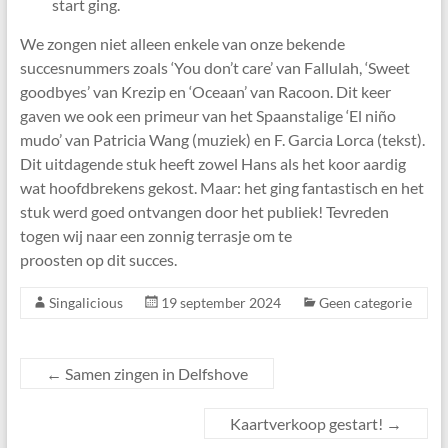
start ging.
We zongen niet alleen enkele van onze bekende
succesnummers zoals ‘You don’t care’ van Fallulah, ‘Sweet
goodbyes’ van Krezip en ‘Oceaan’ van Racoon. Dit keer
gaven we ook een primeur van het Spaanstalige ‘El niño
mudo’ van Patricia Wang (muziek) en F. Garcia Lorca (tekst).
Dit uitdagende stuk heeft zowel Hans als het koor aardig
wat hoofdbrekens gekost. Maar: het ging fantastisch en het
stuk werd goed ontvangen door het publiek! Tevreden
togen wij naar een zonnig terrasje om te
proosten op dit succes.
Singalicious
19 september 2024
Geen categorie
←
Samen zingen in Delfshove
Kaartverkoop gestart!
→